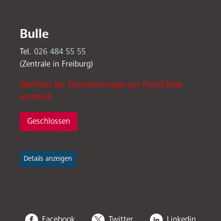
Bulle
Tel.
026 484 55 55
(Zentrale in Freiburg)
Mehrheit der Dienstleistungen per Post/E-Mail
erhältlich.
Geschlossen
Details anzeigen
Social
Facebook
Twitter
Linkedin