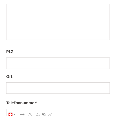
PLZ
PLZ
PLZ
/
/
Ort
Ort
Ort
Telefonnummer