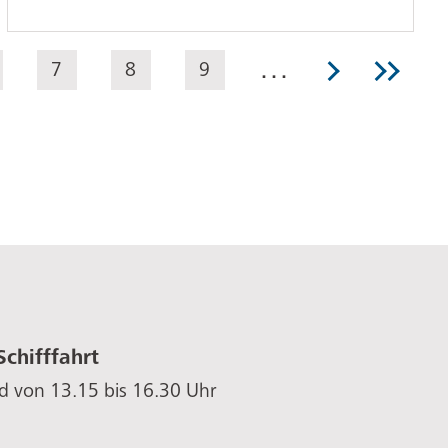
…
Nächste
Letzte
ite
Seite
7
Seite
8
Seite
9
Seite
Seite
Schifffahrt
d von 13.15 bis 16.30 Uhr