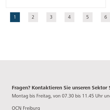
Seitennummerierung
Aktuelle Seite
1
Seite
2
Seite
3
Seite
4
Seite
5
Se
6
Fragen? Kontaktieren Sie unseren Sektor 
Montag bis Freitag, von 07.30 bis 11.45 Uhr un
OCN Freiburg