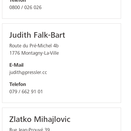
Telefon
0800 / 026 026
Judith Falk-Bart
Route du Pré-Michel 4b
1776
Montagny-La-Ville
E-Mail
judith@pressler.cc
Telefon
079 / 662 91 01
Zlatko Mihajlovic
Rue Jean-Prouvé 39