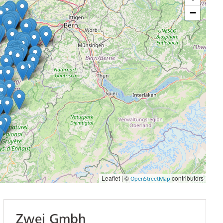
−
Leaflet | ©
contributors
OpenStreetMap
Zwei Gmbh