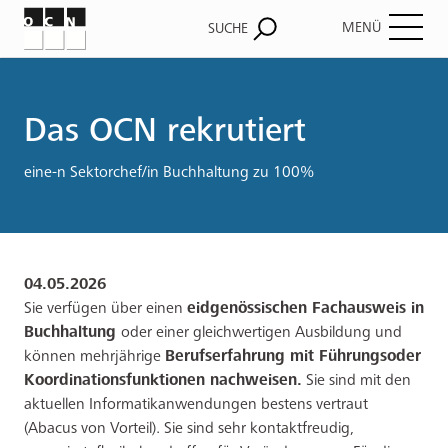
MENÜ
SUCHE
Pfadnavigation
Das OCN rekrutiert
eine-n Sektorchef/in Buchhaltung zu 100%
04.05.2026
Sie verfügen über einen
eidgenössischen Fachausweis in
Buchhaltung
oder einer gleichwertigen Ausbildung und
können mehrjährige
Berufserfahrung mit Führungsoder
Koordinationsfunktionen nachweisen.
Sie sind mit den
aktuellen Informatikanwendungen bestens vertraut
(Abacus von Vorteil). Sie sind sehr kontaktfreudig,