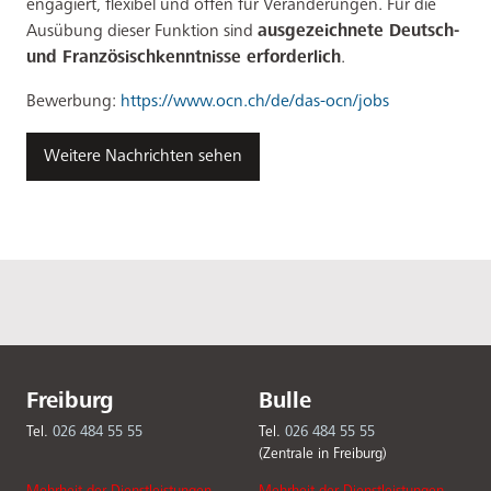
engagiert, flexibel und offen für Veränderungen. Für die
Ausübung dieser Funktion sind
ausgezeichnete Deutsch-
und Französischkenntnisse erforderlich
.
Bewerbung:
https://www.ocn.ch/de/das-ocn/jobs
Weitere Nachrichten sehen
Freiburg
Bulle
Tel.
026 484 55 55
Tel.
026 484 55 55
(Zentrale in Freiburg)
Mehrheit der Dienstleistungen
Mehrheit der Dienstleistungen