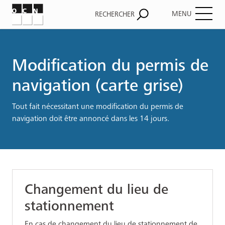
MENU
RECHERCHER
Fil
d'Ariane
Modification du permis de
navigation (carte grise)
Tout fait nécessitant une modification du permis de
navigation doit être annoncé dans les 14 jours.
Changement du lieu de
stationnement
En cas de changement du lieu de stationnement de