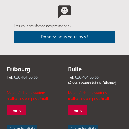
Êtes-vous satisfait de nos prestations ?
Donnez-nous votre avis !
Fribourg
Bulle
Tél.
026 484 55 55
Tél.
026 484 55 55
(Appels centralisés à Fribourg)
Majorité des prestations
Majorité des prestations
réalisables par poste/mail.
réalisables par poste/mail.
Fermé
Fermé
Afficher les détails
Afficher les détails