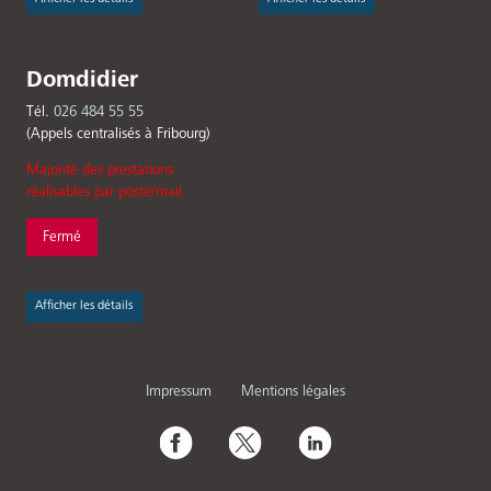
Domdidier
Tél.
026 484 55 55
(Appels centralisés à Fribourg)
Majorité des prestations
réalisables par poste/mail.
Fermé
Afficher les détails
Menu
Impressum
Mentions légales
Pied
Social
de
Media
page