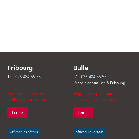
Fribourg
Bulle
Tél.
026 484 55 55
Tél.
026 484 55 55
(Appels centralisés à Fribourg)
Majorité des prestations
Majorité des prestations
réalisables par poste/mail.
réalisables par poste/mail.
Fermé
Fermé
Afficher les détails
Afficher les détails