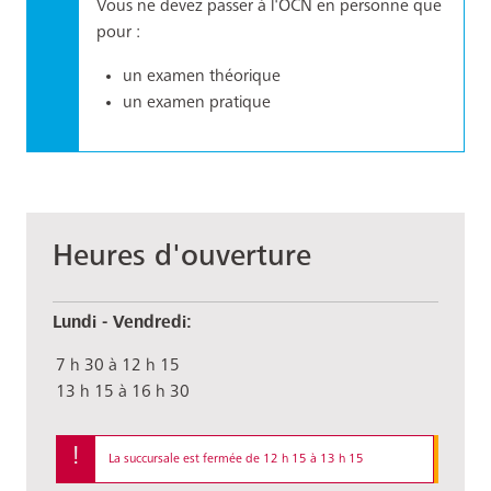
Vous ne devez passer à l'OCN en personne que
pour :
un examen théorique
un examen pratique
Heures d'ouverture
Jour
Plage
Commentaire
Lundi - Vendredi:
horaire
7 h 30 à 12 h 15
13 h 15 à 16 h 30
La succursale est fermée de 12 h 15 à 13 h 15