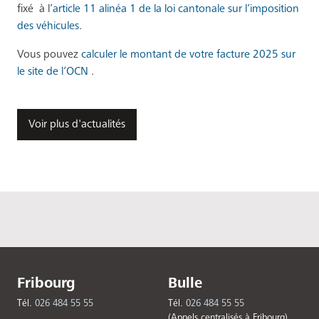
fixé à l’
article 11
alinéa
1 de la loi cantonale sur l’imposition
des véhicules
.
Vous pouvez
calculer le montant de votre facture
2025 sur
le site de l’OCN
.
Voir plus d'actualités
Fribourg
Bulle
Tél.
026 484 55 55
Tél.
026 484 55 55
(Appels centralisés à Fribourg)