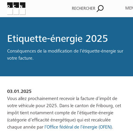
ME
RECHERCHER
Fil
d'Ariane
Etiquette-énergie 2025
Conséquences de la modification de l’étiquette-énergie sur
votre facture.
03.01.2025
Vous allez prochainement recevoir la facture d’impôt de
votre véhicule pour 2025. Dans le canton de Fribourg, cet
impôt tient notamment compte de l’étiquette-énergie
(catégorie d’efficacité énergétique) qui est recalculée
chaque année par
l’Office fédéral de l’énergie (OFEN)
.