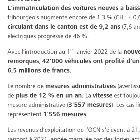
L’immatriculation des voitures neuves a bai
fribourgeois augmente encore de 1,3 % (CH : + 0,
circulant dans le canton est de 9,2 ans
(7,6 an
électriques progresse de 46 %.
er
Avec l’introduction au 1
janvier 2022 de la
nouve
remorques
,
42'000 véhicules ont profité d’u
6,5 millions de francs
.
Le nombre de
mesures administratives
(avertiss
de
plus de 12 % en un an.
La
vitesse
est toujou
mesure administrative (
3'557 mesures
). Les cas li
représentent
1'556 mesures
.
Les revenus d’exploitation de l’OCN s’élèvent à 21,
rapport à 2021, année marquée par des fortes activ