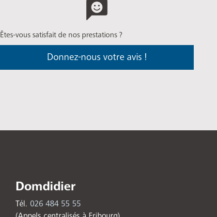
Êtes-vous satisfait de nos prestations ?
Donnez-nous votre avis !
Domdidier
Tél.
026 484 55 55
(Appels centralisés à Fribourg)