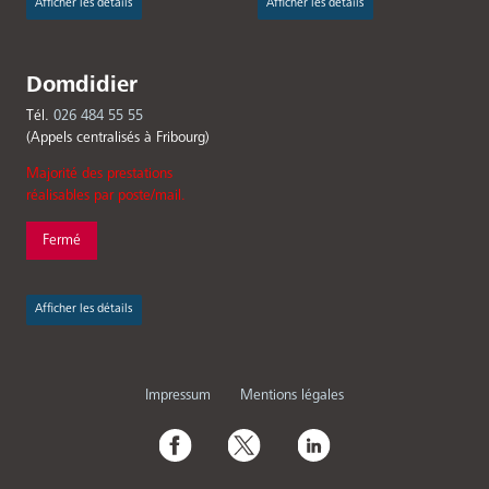
Afficher les détails
Afficher les détails
Domdidier
Tél.
026 484 55 55
(Appels centralisés à Fribourg)
Majorité des prestations
réalisables par poste/mail.
Fermé
Afficher les détails
Menu
Impressum
Mentions légales
Pied
Social
de
Media
page