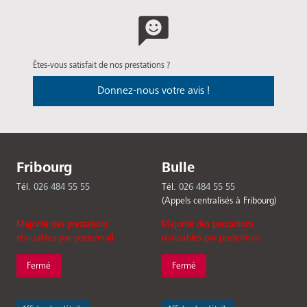
Êtes-vous satisfait de nos prestations ?
Donnez-nous votre avis !
Fribourg
Bulle
Tél.
026 484 55 55
Tél.
026 484 55 55
(Appels centralisés à Fribourg)
Majorité des prestations
Majorité des prestations
réalisables par poste/mail.
réalisables par poste/mail.
Fermé
Fermé