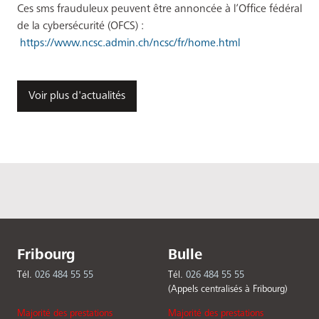
Ces sms frauduleux peuvent être annoncée à l’Office fédéral
de la cybersécurité (OFCS) :
https://www.ncsc.admin.ch/ncsc/fr/home.html
Voir plus d'actualités
Fribourg
Bulle
Tél.
026 484 55 55
Tél.
026 484 55 55
(Appels centralisés à Fribourg)
Majorité des prestations
Majorité des prestations