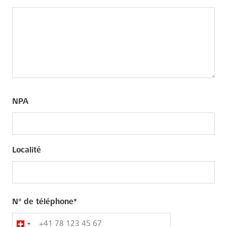
NPA
NPA
NPA
/
/
Localité
Localité
Localité
N° de téléphone