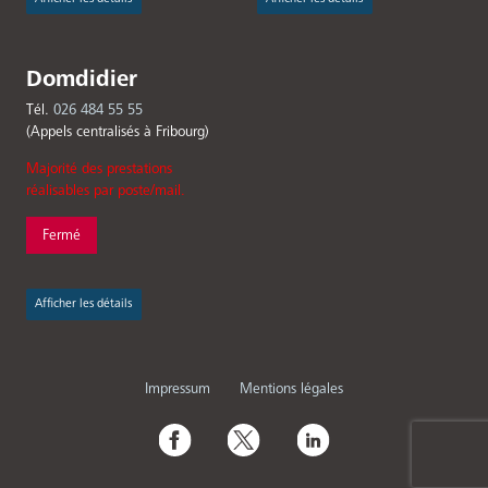
Domdidier
Tél.
026 484 55 55
(Appels centralisés à Fribourg)
Majorité des prestations
réalisables par poste/mail.
Fermé
Afficher les détails
Menu
Impressum
Mentions légales
Pied
Social
de
Media
page