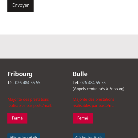
Fribourg
Bulle
Tél.
026 484 55 55
Tél.
026 484 55 55
(Appels centralisés à Fribourg)
Majorité des prestations
Majorité des prestations
réalisables par poste/mail.
réalisables par poste/mail.
Fermé
Fermé
Afficher les détails
Afficher les détails