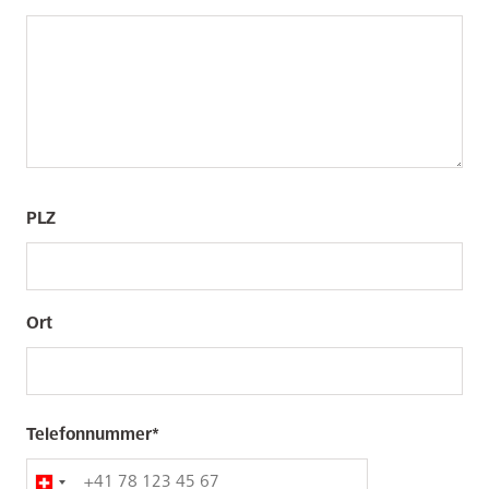
PLZ
PLZ
PLZ
/
/
Ort
Ort
Ort
Telefonnummer